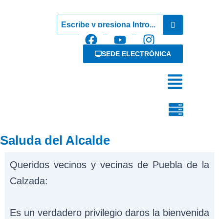
Ir
al
contenido
F
Y
I
a
o
n
SEDE ELECTRÓNICA
c
u
s
e
t
t
Menú
b
u
a
o
b
g
Menú
o
e
r
k
a
m
Saluda del Alcalde
Queridos vecinos y vecinas de Puebla de la
Calzada:
Es un verdadero privilegio daros la bienvenida