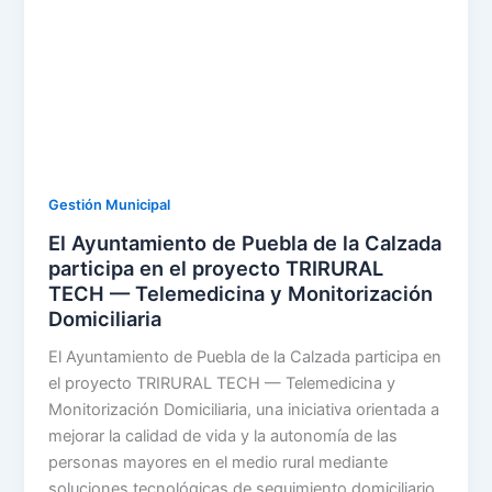
la
Calzada
participa
en
el
proyecto
TRIRURAL
TECH
Gestión Municipal
—
El Ayuntamiento de Puebla de la Calzada
Telemedicina
participa en el proyecto TRIRURAL
y
TECH — Telemedicina y Monitorización
Monitorización
Domiciliaria
Domiciliaria
El Ayuntamiento de Puebla de la Calzada participa en
el proyecto TRIRURAL TECH — Telemedicina y
Monitorización Domiciliaria, una iniciativa orientada a
mejorar la calidad de vida y la autonomía de las
personas mayores en el medio rural mediante
soluciones tecnológicas de seguimiento domiciliario.