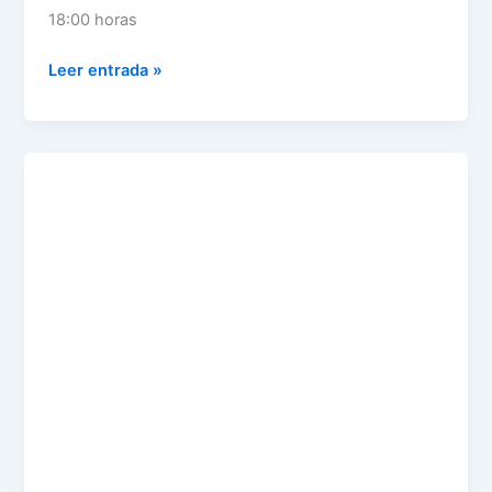
18:00 horas
Leer entrada »
JORNADA
DE
PUERTAS
ABIERTAS
DE
PICKLEBALL
EN
PUEBLA
DE
LA
CALZADA