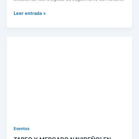
Leer entrada »
TAPEO
Y
MERCADO
NAVIDEÑO”
EN
PUEBLA
DE
LA
CALZADA
Eventos